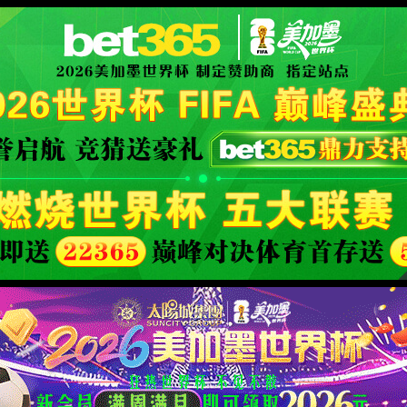
03 Service Temporarily Unavailab
openresty
XML 地图