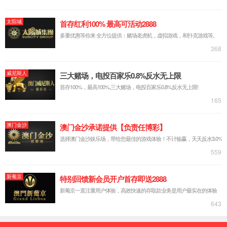
建筑幕墙
智能化
全屋定制
新闻动态
更多
转发：济南市住房和城乡建设局 关于开展2025年度济南市建筑施工企业工伤预防安全培训的通知
转发：隐患排查“大练兵”，2025年济南住建系统“安全生产月”启幕
转发：中办、国办发布《关于持续推进城市更新行动的意见》
转发：新修订的《安全生产责任保险实施办法》印发
3499拉斯维加斯官网第二届“龙腾杯”羽毛球比赛成功举办
转发：济南市住房和城乡建设局关于印发《济南市建设工程消防设计审查验收常见问题释疑（第二期）》的通知
以匠心致芳华，3499拉斯维加斯官网女神节礼赞“她力量”
【喜讯】热烈庆祝我司增项建筑机电安装工程专业承包二级资质
转发：济南市住房和城乡建设局关于优化全市其他建设工程一般项目消防验收备案手续办理方式的通知
穿越低迷，筑梦前行，坚韧不拔，共创辉煌— 3499拉斯维加斯官网年度回顾与展望